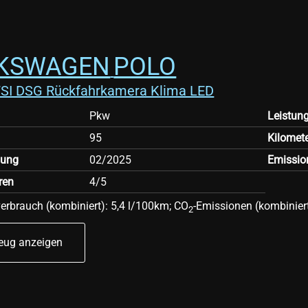
KSWAGEN
POLO
0TSI DSG Rückfahrkamera Klima LED
Pkw
Leistun
95
Kilomet
sung
02/2025
Emissio
ren
4/5
verbrauch (kombiniert):
5,4 l/100km
;
CO
-Emissionen (kombinier
2
eug anzeigen