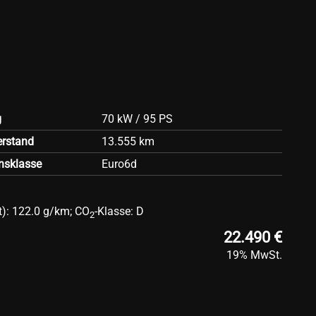
g
70 kW / 95 PS
erstand
13.555 km
nsklasse
Euro6d
t):
122.0 g/km
;
CO
-Klasse:
D
2
22.490 €
19% MwSt.